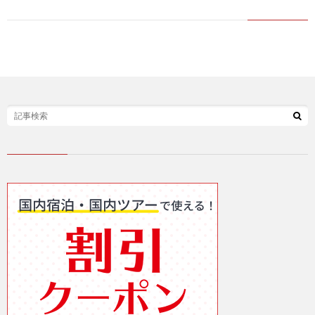
ベ
ル
レ
ビ
AdSe
ュ
IT
ー
エ
プ