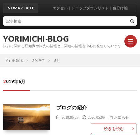
NEW ARTICLE
エクセル｜ドロップダウンリスト｜色分け編
YORIMICHI-BLOG
旅行に関する豆知識や旅先の情報とIT関連の情報を中心に発信しています
2019年
6月
HOME
お
2019年6月
知
駐
ブログの紹介
ら
車
ト
2019.06.29
2020.05.09
お知らせ
せ
場
ラ
続きを読む