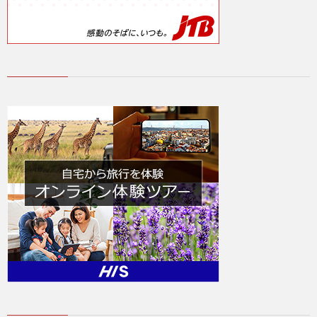
ラ
イ
バ
シ
ー
ポ
リ
シ