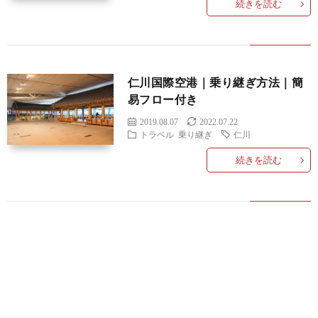
続きを読む
ベ
ル
仁川国際空港｜乗り継ぎ方法｜簡
易フロー付き
2019.08.07
2022.07.22
トラベル
乗り継ぎ
仁川
続きを読む
レ
ビ
AdSe
ュ
IT
ー
エ
プ