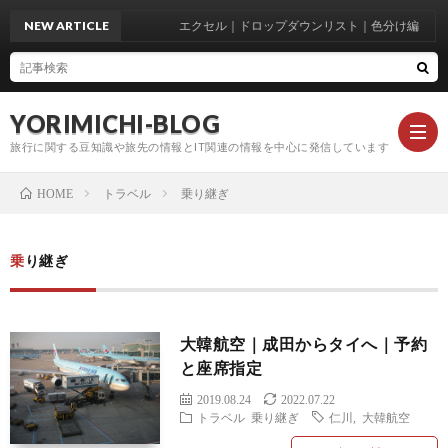
NEW ARTICLE
エクセル｜ドロップダウンリスト｜色分け編
YORIMICHI-BLOG
旅行に関する豆知識や旅先の情報とIT関連の情報を中心に発信しています
トラベル
乗り継ぎ
HOME
お
乗り継ぎ
知
駐
大韓航空｜成田からタイへ｜予約
ら
車
ト
と座席指定
2019.08.24
2022.07.22
せ
場
ラ
トラベル
乗り継ぎ
仁川
,
大韓航空