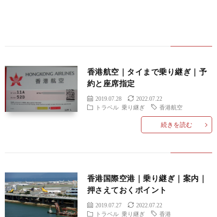
ラ
イ
香港航空｜タイまで乗り継ぎ｜予
バ
約と座席指定
2019.07.28
2022.07.22
シ
トラベル
乗り継ぎ
香港航空
続きを読む
ー
ポ
香港国際空港｜乗り継ぎ｜案内｜
リ
押さえておくポイント
2019.07.27
2022.07.22
シ
トラベル
乗り継ぎ
香港