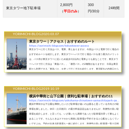
2,800円
300
東京タワー地下駐車場
24時間
（
平日のみ
）
円/30分
YORIMICHI-BLOG
2020.03.07
東京タワー｜アクセス｜おすすめのルート
https://yorimichi-blog.com/tokyotower-access
東京タワーに行く方法はバス、電車、車とありますが、今回はバスと電車で行く場合の
おすすめルートを紹介します。東京タワーへバスで行く場合バスを使う最大のメリット
は、バス停が東京タワーに近いため徒歩3分以内と電車よりも楽なことです。東京タワ
ーへバスで行く方法は「東急バス」、「都営バス」の2種類がありますが、今回は東京
駅から利用できる「東急バス」を使って行く方法を紹介します。東京駅丸の内南口から
東京タワーへ行く方法東京駅から「東急バス」を使用して東京タワーへ行く方法を紹介
します。東京駅丸の内南口からの...
YORIMICHI-BLOG
2019.10.19
横浜中華街と山下公園｜便利な駐車場｜おすすめの11
https://yorimichi-blog.com/yokohama-chinatown-yamashitapark-parking-top11
横浜中華街や山下公園を満喫したいけど駐車場が遠いのは困ると思っている方向けの駐
車場を探しました。休日（土日祝日）の最大料金設定はありませんが、利便性の良い駐
車場を紹介します。と言っても、いざ着いたら満車であったり駐車場渋滞って事もよく
あることです。そんなときはスマホから簡単に駐車場が予約できると心配をしなくてい
いですよね。予約が出来る駐車場も一緒に紹介します。利便性の良い駐車場一覧土日祝
で最大料金の設定はありませんが、便利な駐車場を一覧にまとめました。中華街側は中