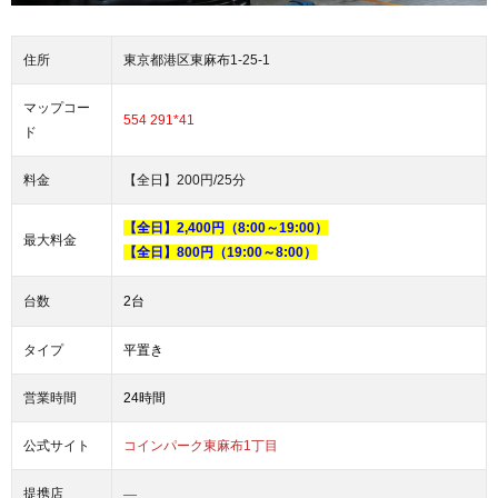
住所
東京都港区東麻布1‐25‐1
マップコー
554 291*41
ド
料金
【全日】200円/25分
【全日】2,400円（8:00～19:00）
最大料金
【全日】800円（19:00～8:00）
台数
2台
タイプ
平置き
営業時間
24時間
公式サイト
コインパーク東麻布1丁目
―
提携店