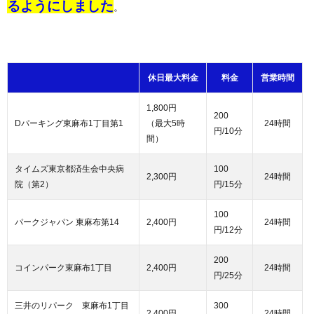
るようにしました
。
休日最大料金
料金
営業時間
1,800円
200
Dパーキング東麻布1丁目第1
（最大5時
24時間
円/10分
間）
タイムズ東京都済生会中央病
100
2,300円
24時間
院（第2）
円/15分
100
パークジャパン 東麻布第14
2,400円
24時間
円/12分
200
コインパーク東麻布1丁目
2,400円
24時間
円/25分
三井のリパーク 東麻布1丁目
300
2,400円
24時間