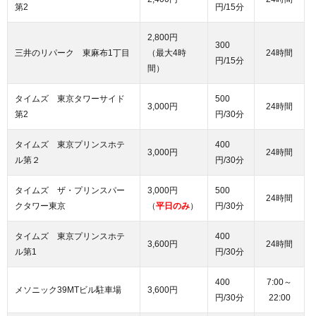
第2
円/15分
2,800円
300
三井のリパーク 東麻布1丁目
（最大4時
24時間
円/15分
間）
タイムズ 東京タワーサイド
500
3,000円
24時間
第2
円/30分
タイムズ 東京プリンスホテ
400
3,000円
24時間
ル第２
円/30分
タイムズ ザ・プリンスパー
3,000円
500
24時間
クタワー東京
（
平日のみ
）
円/30分
タイムズ 東京プリンスホテ
400
3,600円
24時間
ル第1
円/30分
400
7:00～
メソニック39MTビル駐車場
3,600円
円/30分
22:00