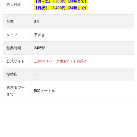
【月～土】3,300円（24時まで）
最大料金
【日祝】 2,400円（24時まで）
台数
3台
タイプ
平置き
営業時間
24時間
公式サイト
三井のリパーク東麻布1丁目第2
―
提携店
東京タワー
500メートル
まで