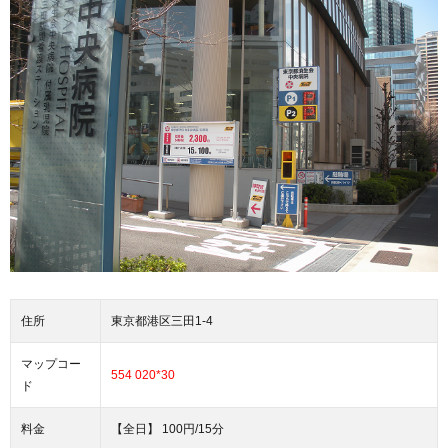
住所
東京都港区三田1-4
マップコー
554 020*30
ド
料金
【全日】 100円/15分