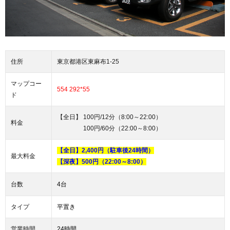
住所
東京都港区東麻布1-25
マップコー
554 292*55
ド
【全日】 100円/12分（8:00～22:00）
料金
100円/60分（22:00～8:00）
【全日】2,400円（駐車後24時間）
最大料金
【深夜】500円（22:00～8:00）
台数
4台
タイプ
平置き
営業時間
24時間