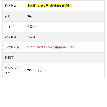
最大料金
【全日】2,300円（駐車後24時間）
台数
86台
タイプ
平置き
営業時間
24時間
公式サイト
タイムズ東京都済生会中央病院（第2）
―
提携店
東京タワー
750メートル
まで