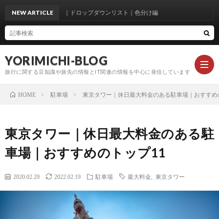
エクセル｜ドロップダウンリスト｜色分け編
NEW ARTICLE
YORIMICHI-BLOG
旅行に関する豆知識や旅先の情報とIT関連の情報を中心に発信しています
駐車場
東京タワー｜休日最大料金のある駐車場｜おすすめ
HOME
お
東京タワー｜休日最大料金のある駐
知
駐
車場｜おすすめのトップ11
ら
車
ト
2020.02.29
2022.02.19
駐車場
最大料金
,
東京タワー
せ
場
ラ