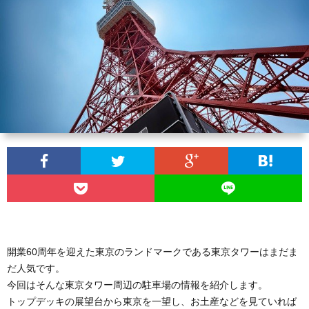
ベ
ル
レ
ビ
AdSe
ュ
IT
開業60周年を迎えた東京のランドマークである東京タワーはまだま
ー
だ人気です。
エ
今回はそんな東京タワー周辺の駐車場の情報を紹介します。
トップデッキの展望台から東京を一望し、お土産などを見ていれば
プ