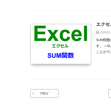
エクセ
2020.05
SUM関
す。 ＝
ことができ
PREV