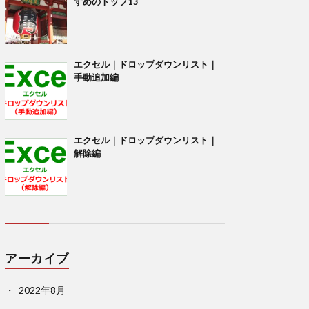
すめのトップ13
エクセル｜ドロップダウンリスト｜
手動追加編
エクセル｜ドロップダウンリスト｜
解除編
アーカイブ
2022年8月