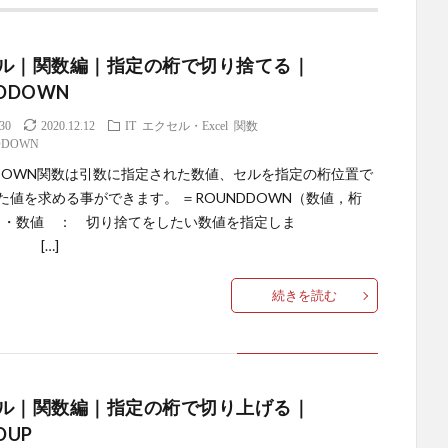
ル｜関数編｜指定の桁で切り捨てる｜
DDOWN
.30
2020.12.12
IT
エクセル・Excel
関数
DDOWN
DDOWN関数は引数に指定された数値、セルを指定の桁位置で
た値を求める事ができます。 ＝ROUNDDOWN（数値，桁
数 ・数値 ： 切り捨てをしたい数値を指定しま
[…]
続きを読む
ル｜関数編｜指定の桁で切り上げる｜
DUP