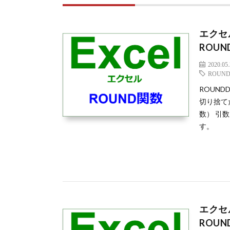
エクセ
ROUN
2020.05
ROUN
ROUN
切り捨て
数） 引
す。 
エクセ
ROUN