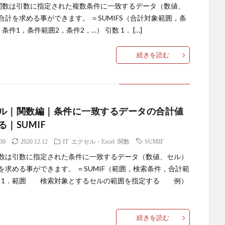
FS関数は引数に指定された複数条件に一致するデータ（数値、
合計を求める事ができます。 ＝SUMIFS（合計対象範囲，条
条件1，条件範囲2，条件2，…） 引数 1． […]
続きを読む
ル｜関数編｜条件に一致するデータの合計値
る｜SUMIF
.30
2020.12.12
IT
エクセル・Excel
関数
SUMIF
F関数は引数に指定された条件に一致するデータ（数値、セル）
を求める事ができます。 ＝SUMIF（範囲，検索条件，合計範
数 1．範囲 検索対象とするセルの範囲を指定する 例）
続きを読む