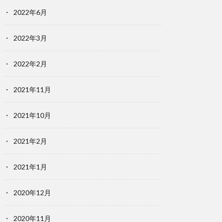
2022年6月
2022年3月
2022年2月
2021年11月
2021年10月
2021年2月
2021年1月
2020年12月
2020年11月