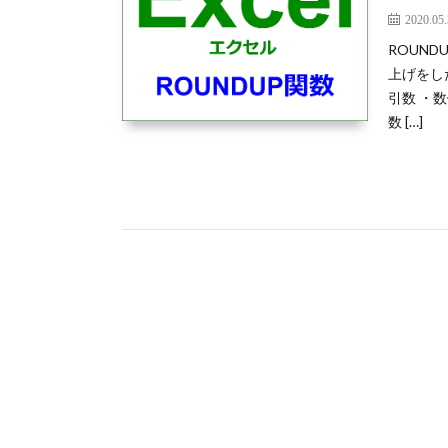
2020.05
ROUN
上げをし
引数 
数 […]