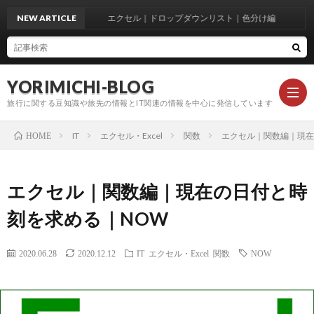
NEW ARTICLE
エクセル｜ドロップダウンリスト｜色分け編
YORIMICHI-BLOG
旅行に関する豆知識や旅先の情報とIT関連の情報を中心に発信しています
IT
エクセル・Excel
関数
エクセル｜関数編｜現在
HOME
お
エクセル｜関数編｜現在の日付と時
知
駐
刻を求める｜NOW
ら
車
ト
2020.06.28
2020.12.12
IT
エクセル・Excel
関数
NOW
せ
場
ラ