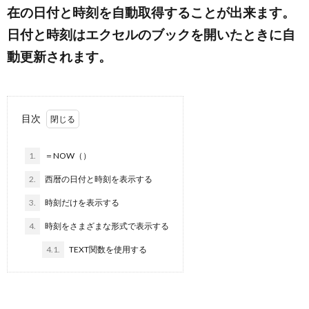
在の日付と時刻を自動取得することが出来ます。
日付と時刻はエクセルのブックを開いたときに自
ラ
動更新されます。
イ
バ
目次
シ
1.
＝NOW（）
2.
西暦の日付と時刻を表示する
ー
3.
時刻だけを表示する
ポ
4.
時刻をさまざまな形式で表示する
4.1.
TEXT関数を使用する
リ
シ