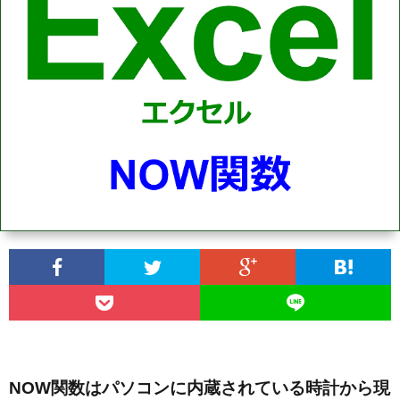
ベ
ル
レ
ビ
AdSe
ュ
IT
ー
エ
NOW関数はパソコンに内蔵されている時計から現
プ