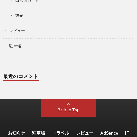
出入国カード
観光
レビュー
駐車場
最近のコメント
Back to Top
お知らせ
駐車場
トラベル
レビュー
AdSence
IT