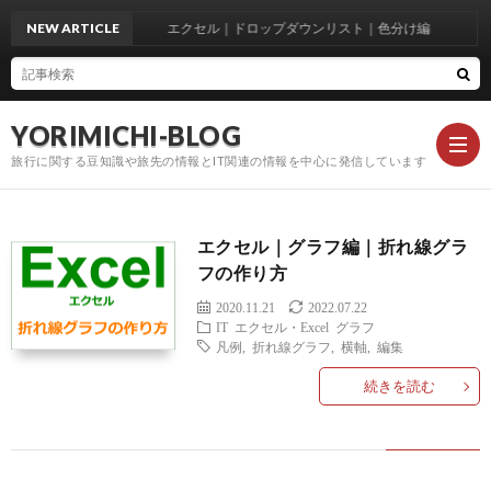
NEW ARTICLE
エクセル｜ドロップダウンリスト｜色分け編
YORIMICHI-BLOG
旅行に関する豆知識や旅先の情報とIT関連の情報を中心に発信しています
エクセル｜グラフ編｜折れ線グラ
お
フの作り方
2020.11.21
2022.07.22
知
駐
IT
エクセル・Excel
グラフ
凡例
,
折れ線グラフ
,
横軸
,
編集
ら
車
ト
続きを読む
せ
場
ラ