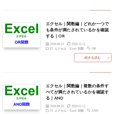
ー
エクセル｜関数編｜どれか一つで
も条件が満たされているかを確認
する｜OR
2020.08.23
2020.12.12
IT
エクセル・Excel
関数
OR
続きを読む
エクセル｜関数編｜複数の条件す
べてが満たされているかを確認す
る｜AND
2020.08.16
2020.12.12
IT
エクセル・Excel
関数
AND