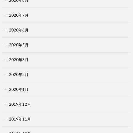
2020年8月
2020年7月
2020年6月
2020年5月
2020年3月
2020年2月
2020年1月
2019年12月
2019年11月